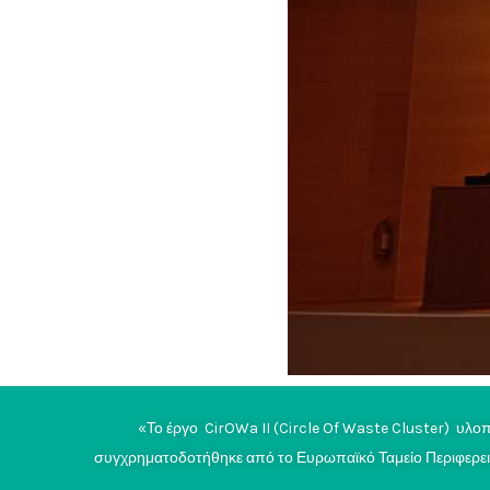
«Το έργο CirOWa II (Circle Of Waste Cluster) υ
συγχρηματοδοτήθηκε από το Ευρωπαϊκό Ταμείο Περιφερει