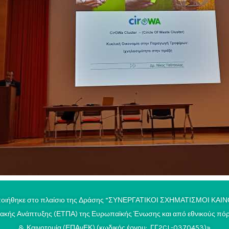
λοποιήθηκε στο πλαίσιο της Δράσης “ΣΥΝΕΡΓΑΤΙΚΟΙ ΣΧΗΜΑΤΙΣΜΟΙ ΚΑΙΝ
ακής Ανάπτυξης (ΕΤΠΑ) της Ευρωπαϊκής Ένωσης και από εθνικούς πόρου
& Καινοτομία (ΕΠΑνΕΚ) (κωδικός έργου: ΓΓ2CL-0370453)»