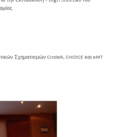
τομίας
ατικών Σχηματισμών CiroWA, CHOICE και eMT