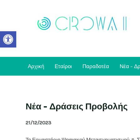
Μετάβαση
στο
περιεχόμενο
Ανοίξτε τη γραμμή εργαλείων
Αρχική
Εταίροι
Παραδοτέα
Νέα – Δ
Νέα - Δράσεις Προβολής
21/12/2023
Το Εργαστήριο Ψηφιακού Μετασχηματισμού & Σ