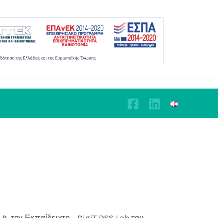
 την Εκπαίδευση – DigiT.DSS.Lab του